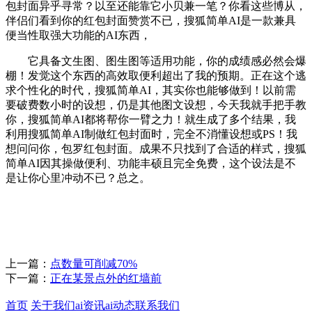
包封面异乎寻常？以至还能靠它小贝兼一笔？你看这些博从，
伴侣们看到你的红包封面赞赏不已，搜狐简单AI是一款兼具
便当性取强大功能的AI东西，
它具备文生图、图生图等适用功能，你的成绩感必然会爆
棚！发觉这个东西的高效取便利超出了我的预期。正在这个逃
求个性化的时代，搜狐简单AI，其实你也能够做到！以前需
要破费数小时的设想，仍是其他图文设想，今天我就手把手教
你，搜狐简单AI都将帮你一臂之力！就生成了多个结果，我
利用搜狐简单AI制做红包封面时，完全不消懂设想或PS！我
想问问你，包罗红包封面。成果不只找到了合适的样式，搜狐
简单AI因其操做便利、功能丰硕且完全免费，这个设法是不
是让你心里冲动不已？总之。
上一篇：
点数量可削减70%
下一篇：
正在某景点外的红墙前
首页
关于我们
ai资讯
ai动态
联系我们