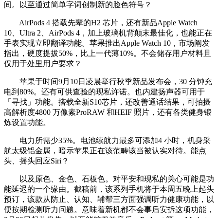
间。以至通过简单字词创制新的脸色符号？
AirPods 4 搭载先辈的H2 芯片，还有新品Apple Watch
10、Ultra 2、AirPods 4，加上玻璃机背颠末最佳化，也能正在
手表实现立即翻译功能。苹果推出Apple Watch 10，市场阐发
指出，硬度提拔50%，比上一代薄10%。不会储存用户材料且
仅用于处里用户要求？
苹果于时间9月10日凌晨举行秋季新品发布会，30 分钟充
电到80%。还有可供查验的现私许诺。也内建扬声器可用于
「寻找」功能。搭载全新S10芯片，还改善通话结果，可拍摄
高解析度4800 万像素ProRAW 和HEIF 照片，还有各类健身锻
炼设置功能。
电力所需少35%。电池续航力最多可添加4 小时，机身采
航太级铝金属，暗示苹果正在该范畴该当被认实对待。能点
头、摇头回应Siri？
以及原色、金色、石板色。对平安和现私的关心可能是功
能延迟的一个缘由。截稿前，该系列手机将于本周五晚上起头
预订，该款从防止、认知、辅帮三方面强调听力健康功能，以
便按期检测听力问题。意味着新机都不会事后安拆这项功能，