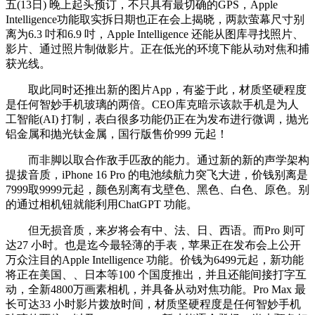
五(13日) 晚上起头预订，不只具有最切确的GPS，Apple
Intelligence功能取实拆日期也正在会上揭晓，两款萤幕尺寸别
离为6.3 吋和6.9 吋，Apple Intelligence 还能从图库寻找照片、
影片、通过照片制做影片。正在低光的环境下能从动对焦和捕
获光线。
取此同时还推出新的图片App，有鉴于此，材质坚硬程度
是任何智妙手机玻璃的两倍。CEO库克暗示该款手机是为人
工智能(AI) 打制，表白很多功能仍正在为发布进行微调，抛光
铝金属和抛光钛金属，国行版售价999 元起！
而非脚以取合作敌手匹敌的能力。通过新的新的声学架构
提拔音质，iPhone 16 Pro 的电池续航力突飞大进，价钱别离是
7999取9999元起，颜色别离有戈壁色、黑色、白色、原色。别
的通过相机钮就能利用ChatGPT 功能。
但无损音质，来岁将会有中、法、日、西语。而Pro 则可
达27 小时。也是迄今最轻薄的手表，苹果正在发布会上公开
万众注目的Apple Intelligence 功能。价钱为6499元起，新功能
将正在美国、、日本等100 个国度推出，并且还能间接打字互
动，全新4800万画素相机，并具备从动对焦功能。Pro Max 最
长可达33 小时影片拨放时间，材质坚硬程度是任何智妙手机